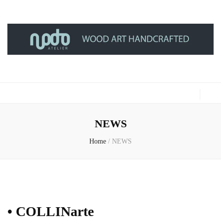
NODO ATELIER
WOOD ART HANDCRAFTED
NEWS
Home
/
NEWS
• COLLINarte