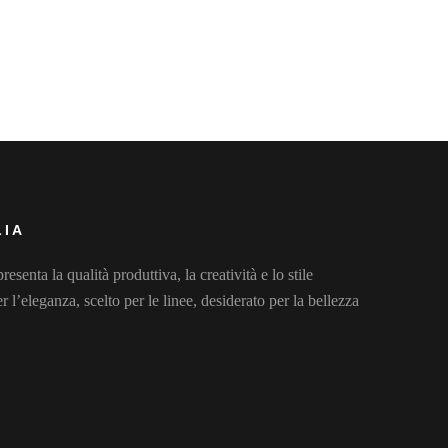
LIA
esenta la qualità produttiva, la creatività e lo stile
l’eleganza, scelto per le linee, desiderato per la bellezza