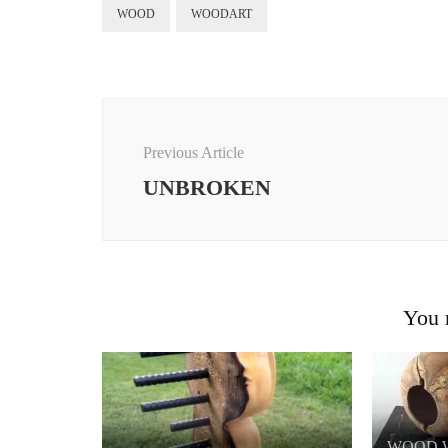
WOOD
WOODART
Post
Navigation
Previous Article
UNBROKEN
You m
WOOD