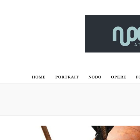
NODO ATELIE
WOOD ART HANDCRAFTED
HOME
PORTRAIT
NODO
OPERE
F