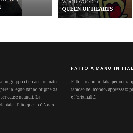
WOOD
WOODart
H
QUEEN OF HEARTS
FATTO A MANO IN ITA
dica un gruppo etico accumunato
Fatto a mano in Italia per noi rappr
e opere in legno hanno origine da
famoso nel mondo, apprezzato per 
 per cause naturali. La
e l’originalità.
bientale. Tutto questo è Nodo.