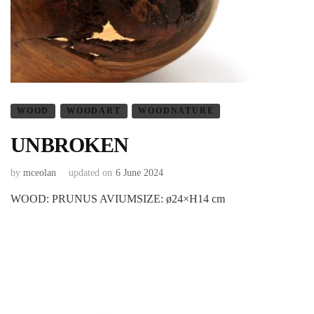
WOOD
WOODART
WOODNATURE
UNBROKEN
by
mceolan
updated on
6 June 2024
WOOD: PRUNUS AVIUMSIZE: ø24×H14 cm