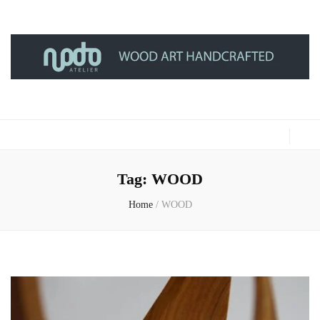
NODO ATELIER
WOOD ART HANDCRAFTED
Tag:
WOOD
Home
/
WOOD