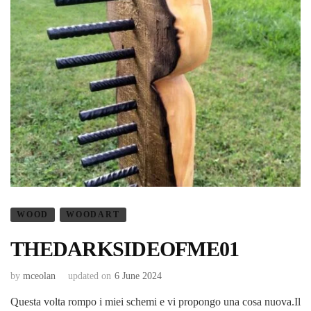
WOOD
WOODART
THEDARKSIDEOFME01
by
mceolan
updated on
6 June 2024
Questa volta rompo i miei schemi e vi propongo una cosa nuova.Il