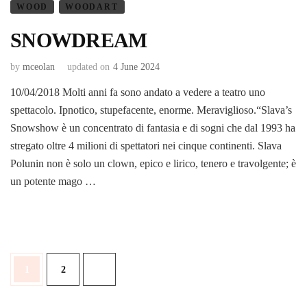
WOOD
WOODART
SNOWDREAM
by
mceolan
updated on
4 June 2024
10/04/2018 Molti anni fa sono andato a vedere a teatro uno
spettacolo. Ipnotico, stupefacente, enorme. Meraviglioso.“Slava’s
Snowshow è un concentrato di fantasia e di sogni che dal 1993 ha
stregato oltre 4 milioni di spettatori nei cinque continenti. Slava
Polunin non è solo un clown, epico e lirico, tenero e travolgente; è
un potente mago …
Posts
Page
Page
1
2
pagination